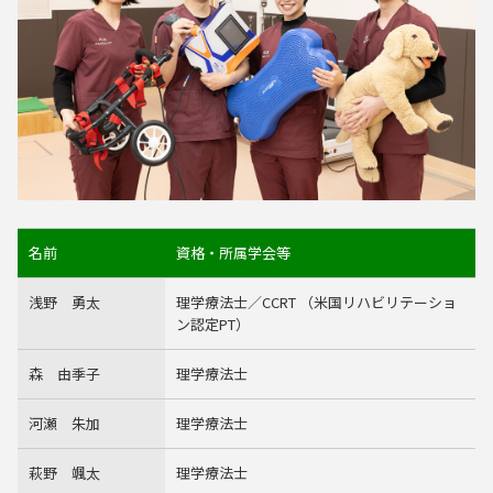
名前
資格・所属学会等
浅野 勇太
理学療法士／CCRT （米国リハビリテーショ
ン認定PT）
森 由季子
理学療法士
河瀬 朱加
理学療法士
萩野 颯太
理学療法士