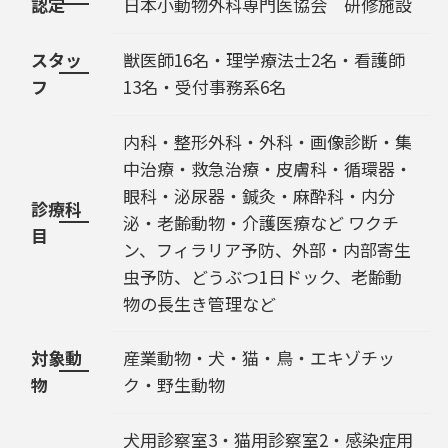
認定
日本小動物外科専門医協会 研修施設
スタッ
獣医師16名・理学療法士2名・看護師
フ
13名・受付事務系6名
内科・整形外科・外科・画像診断・集
中治療・救急治療・皮膚科・循環器・
眼科・泌尿器・鍼灸・麻酔科・内分
診療科
泌・老齢動物・介護医療など ワクチ
目
ン、フィラリア予防、外部・内部寄生
虫予防、どうぶつ1日ドック、老齢動
物の長生き管理など
対象動
産業動物・犬・猫・鳥・エキゾチッ
物
ク・野生動物
犬用診察室3・猫用診察室2・感染症用