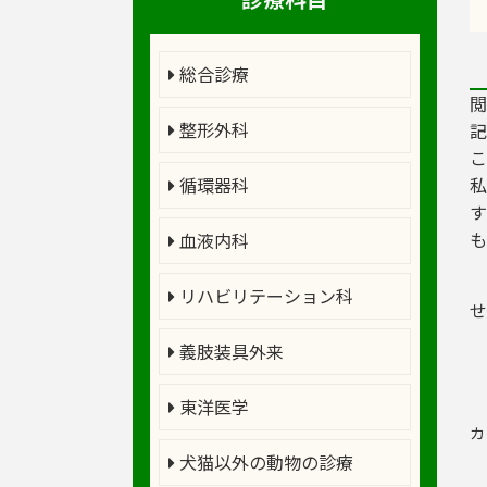
総合診療
閲
整形外科
こ
循環器科
私
す
も
血液内科
リハビリテーション科
せ
義肢装具外来
東洋医学
カ
犬猫以外の動物の診療