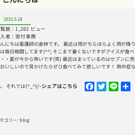
2021.5.18
覧数：1,282 ビュー
記入者：受付事務
んにちは看護師の倉林です。 最近は雨がちらほらよく雨が降
は毎日格闘してます(^^; そこまで暑くないですがアイスが
・・夏が今から怖いです(笑) 最近はまっているのはセブンに
おいしいので見かけたらぜひ食べてみて欲しいです！ 熱中症
Faceboo
Twitte
Lin
シェアはこちら
。 それでは(^_^)/~
テゴリー: blog