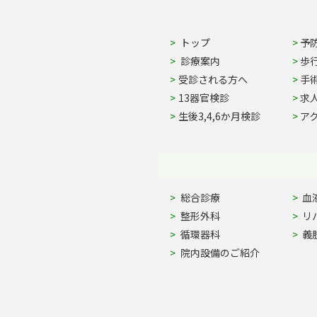
Site Navigation
トップ
予
診療案内
歩
受診される方へ
手
13器官検診
求
生後3,4,6か月検診
ア
Site Navigation
総合診療
血
整形外科
リ
循環器科
義
院内設備のご紹介