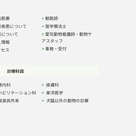
防医療
獣医師
行疾患について
理学療法士
術について
愛玩動物看護師・動物ケ
アスタッフ
人情報
事務・受付
クセス
診療科目
液内科
皮膚科
ハビリテーション科
東洋医学
肢装具外来
犬猫以外の動物の診療