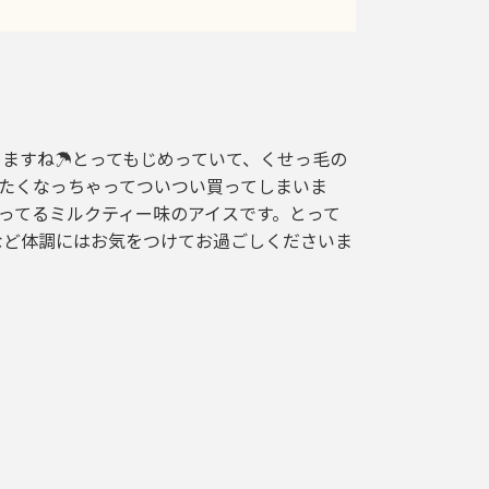
りますね☂とってもじめっていて、くせっ毛の
食べたくなっちゃってついつい買ってしまいま
売ってるミルクティー味のアイスです。とって
など体調にはお気をつけてお過ごしくださいま
k
r
e
共
有