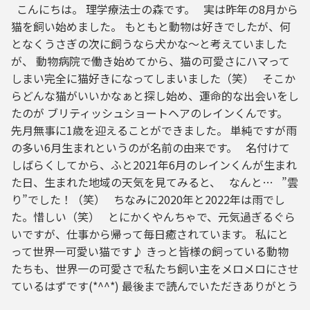
こんにちは。 理学療法士の森です。 実は昨年の8月から
猫を飼い始めました。 もともと動物は好きでしたが、何
となくうさぎの次に飼うなら犬かな～と考えていました
が、 動物病院で働き始めてから、猫の可愛さにハマって
しまい完全に猫好きになってしまいました（笑） そこか
らどんな猫がいいかなぁと探し始め、運命的な出会いをし
たのが ブリティッシュショートヘアのレインくんです。
先月無事に1歳を迎えることができました。 単純ですが雨
の多い6月生まれというのが名前の由来です。 名付けて
しばらくしてから、ふと2021年6月のレインくんが生まれ
た日、生まれた地域の天気を見てみると、 なんと… ”雲
り”でした！（笑） ちなみに2020年と2022年は雨でし
た。惜しい（笑） とにかくやんちゃで、元気過ぎるぐら
いですが、仕事から帰って毎日癒されています。 私にと
って世界一可愛い猫です♪ きっと皆様の飼っている動物
たちも、世界一の可愛さで私たち飼い主をメロメロにさせ
ているはずです(*^^*) 最後まで読んでいただきありがとう