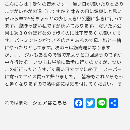
こんにちは！受付の青木です。 暑い日が続いたりとあり
ますがいかがお過ごしですか？ 休みの日に健康にと思い
家から車で5分ちょっとの少し大きい公園に歩きに行って
ます。 飽きっぽい私ですが続いております。 だいたい公
園１週３０分ほどなので歩くのには丁度良くて続いてま
す。 バトミントンができる広さもあるので母、姉と一緒
にやったりとしてます。次の日は筋肉痛になります
が、、、 ジムもあるので後で来ようと毎回思うのですが
中々行けず。 いつもお昼前に散歩に行くのですが、つい
この前行ったときすごく暑い日ですぐに終了。 スーパー
に寄ってアイス買って帰りました。 皆様もこれからもっ
と暑くなりますので熱中症には気を付けてください。 そ
Facebook
Twitter
Line
共
シェアはこちら
れではまた
有