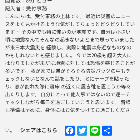
閲覧数：891 ビュー
記入者：受付事務
こんにちは、受付事務の上林です。 最近は災害のニュー
スをよく見かけるような気がしてちょっとビクビクしてい
ます… その中でも特に怖いのが地震です。自分は小さい
頃に地震なんてそんなの起きないよとまで思っていました
が東日本大震災を 経験し、実際に地震は身近なものなの
かもしれないとも感じました。 今では20歳も超え大人に
はなりましたが未だに地震に対しては恐怖を感じることが
多いです。 我が家では弟がそろそろ防災バッグの中もチ
ェックしないとなんて話をしたり、窓にテープを貼った
り、窓が割れた際に寝床 の近くに履き靴を置こうか等々
出たりします。 自分にとって他人事ではないので逐一チ
ェックしながら毎日を過ごしていこうと思います。 皆様
も準備は早めに、身体にはお気をつけてお過ごしくださ
Facebook
Twitter
Line
共
シェアはこちら
い。