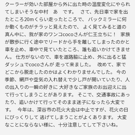
クーラーが効いた部屋から外に出た時の温度変化にやられ
てしまいそうな中村 あ です。 さて、先日車で家を出
たところ20mくらい走ったところで、 バックミラーに何
か動くものがチラッと見えたので、 よく見てみると道の
真ん中に、我が家のワンコcocoさんが仁王立ちに！ 家族
が散歩に行く途中でリードから手を離してしまったのかと
車を止め、車中で見ていたところ、誰も追いかけてきませ
ん。 仕方がないので、車を道路脇に止め、外に出ると猛
ダッシュでcocoさんが 走って来ました。 改めて、家で
どこから脱走したのかはよくわかりませんでした。 今の
季節、網戸や空気の入れ替えで少し戸が開いていたり、人
の出入りの一瞬の好きに 大好きなご家族のお出迎えに出
て行ってしまうことがあります。 そこで、交通事故にあっ
たり、追いかけて行ってそのまま迷子になったら大変で
す。 今年は、深谷市の花火大会は中止ですが、花火の日
にびっくりして 逃げてしまうことがよくあります。 大変
なことにならない様に、十分注意してして下さいね。