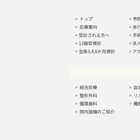
Site Navigation
トップ
予
診療案内
歩
受診される方へ
手
13器官検診
求
生後3,4,6か月検診
ア
Site Navigation
総合診療
血
整形外科
リ
循環器科
義
院内設備のご紹介