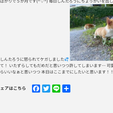
ばかりで５か月です(^▽^) 毎日しんたろうにちょっかいを出
しんたろうに怒られてケガしました
て！ いたずらしてもだめだと思いつつ許してしまいます… 可
たらいいなぁと思いつつ 本日はここまでにしたい
Facebook
Twitter
Line
共
シェアはこちら
有