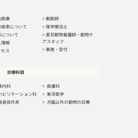
防医療
獣医師
行疾患について
理学療法士
術について
愛玩動物看護師・動物ケ
アスタッフ
人情報
事務・受付
クセス
診療科目
液内科
皮膚科
ハビリテーション科
東洋医学
肢装具外来
犬猫以外の動物の診療