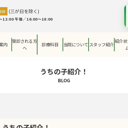
(三が日を除く)
無休
12:00 午後／16:00～18:00
受診される方
紹介状
案内
診療科目
当院について
スタッフ紹介
へ
うちの子紹介！
BLOG
うちの子紹介！