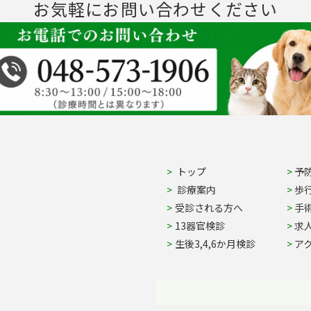
お気軽にお問い合わせください
Site Navigation
トップ
予
診療案内
歩
受診される方へ
手
13器官検診
求
生後3,4,6か月検診
ア