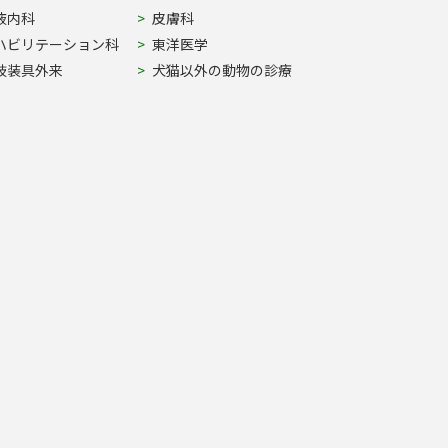
液内科
皮膚科
ハビリテーション科
東洋医学
肢装具外来
犬猫以外の動物の診療