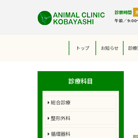
診察時間
午前／9:00～
トップ
お知らせ
診療
診療科目
総合診療
整形外科
循環器科