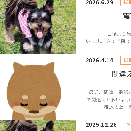
2026.6.29
お知
電
日頃より当院を
います。 さて当院で
2026.4.14
お知
間違
最近、間違え電話
で間違えが多いよ
確認の上、
2025.12.26
お