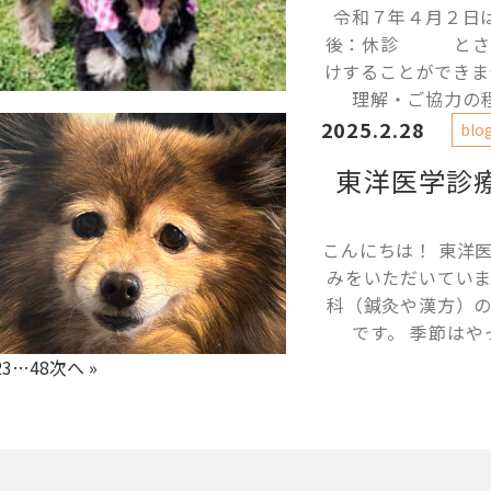
令和７年４月２日
後：休診 とさせ
けすることができま
理解・ご協力の程
2025.2.28
blo
東洋医学診
こんにちは！ 東洋
みをいただいてい
科（鍼灸や漢方）
です。 季節はや
2
3
…
48
次へ »