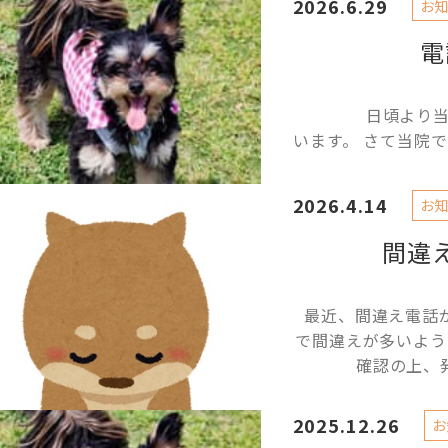
2026.6.29
お知
電
日頃より当院を
います。 さて当院で
2026.4.14
お知
間違
最近、間違え電話
で間違えが多いよ
確認の上、
2025.12.26
お