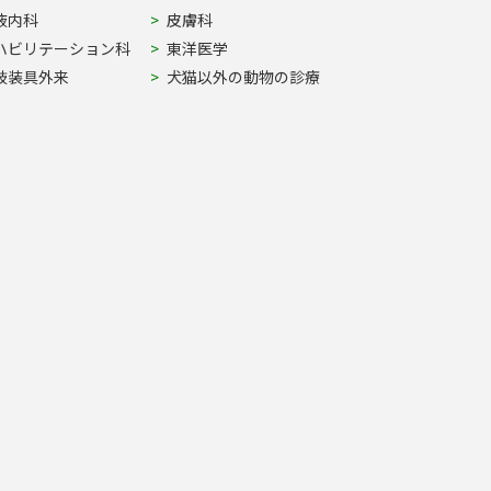
液内科
皮膚科
ハビリテーション科
東洋医学
肢装具外来
犬猫以外の動物の診療