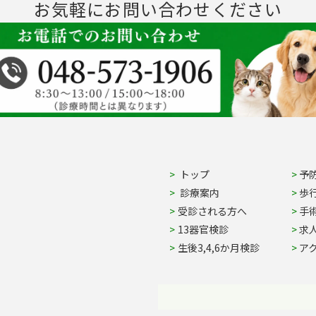
お気軽にお問い合わせください
Site Navigation
トップ
予
診療案内
歩
受診される方へ
手
13器官検診
求
生後3,4,6か月検診
ア