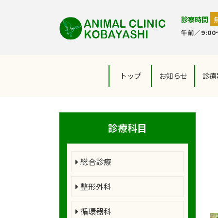
診察時間
午前／9:00～
トップ
お知らせ
診療
診療科目
総合診療
整形外科
循環器科