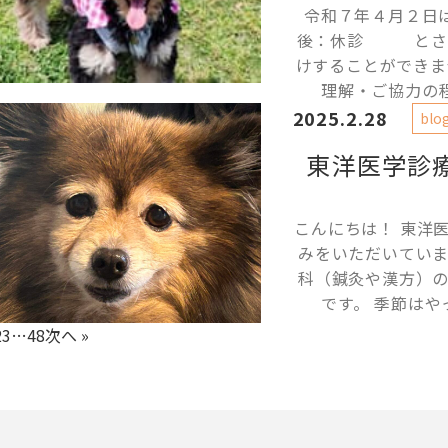
令和７年４月２日
後：休診 とさせ
けすることができま
理解・ご協力の程
2025.2.28
blo
東洋医学診
こんにちは！ 東洋
みをいただいてい
科（鍼灸や漢方）
です。 季節はや
2
3
…
48
次へ »