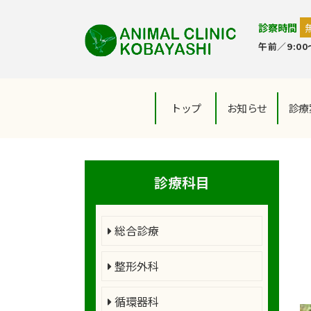
診察時間
午前／9:00～
トップ
お知らせ
診療
診療科目
総合診療
整形外科
循環器科