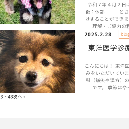
令和７年４月２日
後：休診 とさせ
けすることができま
理解・ご協力の程
2025.2.28
blo
東洋医学診
こんにちは！ 東洋
みをいただいてい
科（鍼灸や漢方）
です。 季節はや
2
3
…
48
次へ »