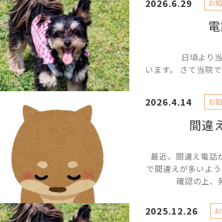
2026.6.29
お知
電
日頃より当院を
います。 さて当院で
2026.4.14
お知
間違
最近、間違え電話
で間違えが多いよ
確認の上、
2025.12.26
お