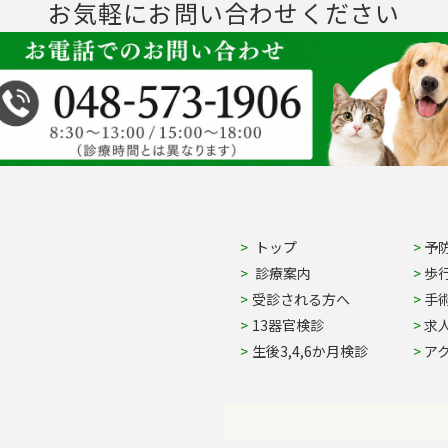
お気軽にお問い合わせください
Site Navigation
トップ
予
診療案内
歩
受診される方へ
手
13器官検診
求
生後3,4,6か月検診
ア