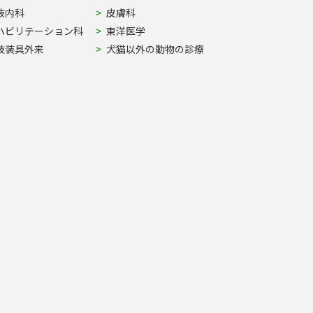
液内科
皮膚科
ハビリテーション科
東洋医学
肢装具外来
犬猫以外の動物の診療